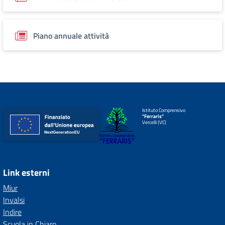
Piano annuale attività
Istituto Comprensivo
"Ferraris"
Vercelli (VC)
Link esterni
Miur
Invalsi
Indire
Scuola in Chiaro