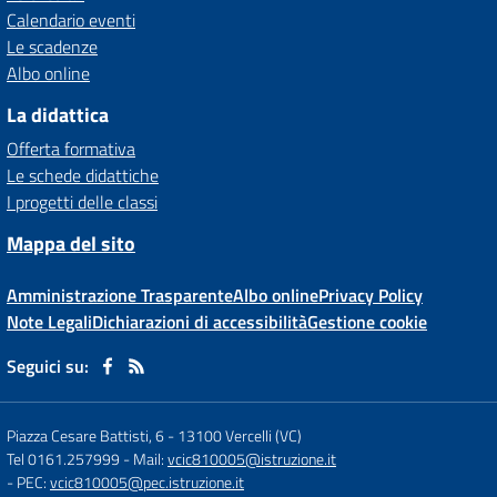
Calendario eventi
Le scadenze
Albo online
La didattica
Offerta formativa
Le schede didattiche
I progetti delle classi
Mappa del sito
Amministrazione Trasparente
Albo online
Privacy Policy
Note Legali
Dichiarazioni di accessibilità
Gestione cookie
Seguici su:
Piazza Cesare Battisti, 6
-
13100 Vercelli (VC)
Tel 0161.257999
- Mail:
vcic810005@istruzione.it
- PEC:
vcic810005@pec.istruzione.it