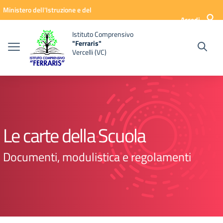
Vai ai contenuti
Vai al menu di navigazione
Vai al footer
Ministero dell'Istruzione e del
Accedi
Merito
Istituto Comprensivo
"Ferraris"
Vercelli (VC)
Le carte della Scuola
Documenti, modulistica e regolamenti