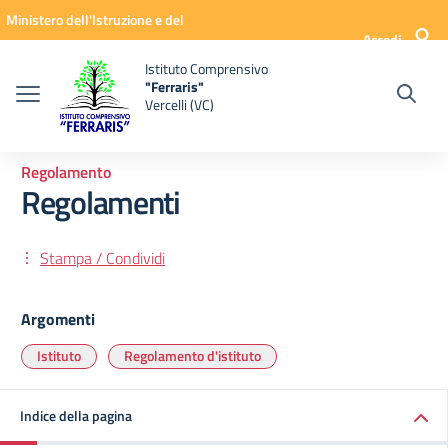
Vai ai contenuti
Vai al menu di navigazione
Vai al footer
Ministero dell'Istruzione e del
Accedi
Merito
Istituto Comprensivo
"Ferraris"
Vercelli (VC)
Regolamento
Regolamenti
Stampa / Condividi
Argomenti
Istituto
Regolamento d'istituto
Indice della pagina