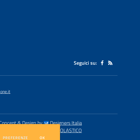
Seguici su:
one.it
Concept & Design by
Designers Italia
eb realizzato con CMS
SCUOLASTICO
DEI COOKIE
PREFERENZE
OK