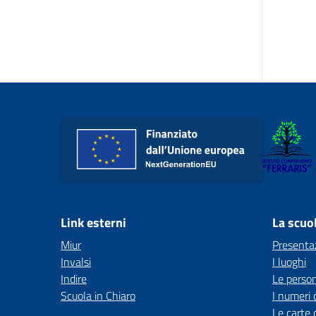
Link esterni
La scuo
Miur
Presenta
Invalsi
I luoghi
Indire
Le perso
Scuola in Chiaro
I numeri 
Le carte 