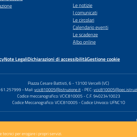
Le notizie
azione
I comunicati
Le circolari
Calendario eventi
Le scadenze
Albo online
cy
Note Legali
Dichiarazioni di accessibilità
Gestione cookie
Piazza Cesare Battisti, 6
-
13100 Vercelli (VC)
0161.257999
- Mail:
vcic810005@istruzione.it
- PEC:
vcic810005@pec.istruzi
Codice meccanografico: VCIC810005
- C.F. 94023410023
Codice Meccanografico: VCIC810005
- Codice Univoco: UFNC1O
Sito w
e tecnici per erogare i propri servizi.