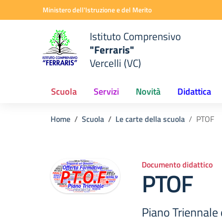
Vai ai contenuti
Vai al menu di navigazione
Vai al footer
Ministero dell'Istruzione e del Merito
Istituto Comprensivo
"Ferraris"
Vercelli (VC)
Scuola
Servizi
Novità
Didattica
Home
Scuola
Le carte della scuola
PTOF
Documento didattico
PTOF
Piano Triennale 