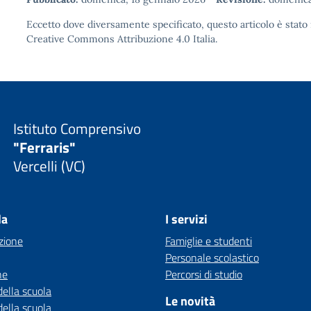
Eccetto dove diversamente specificato, questo articolo è stato 
Creative Commons Attribuzione 4.0
Italia.
Istituto Comprensivo
"Ferraris"
Vercelli (VC)
la
I servizi
zione
Famiglie e studenti
Personale scolastico
ne
Percorsi di studio
della scuola
Le novità
della scuola