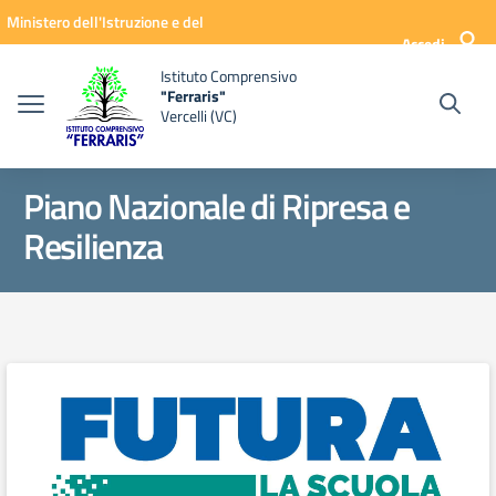
Vai ai contenuti
Vai al menu di navigazione
Vai al footer
Ministero dell'Istruzione e del
Accedi
Merito
Istituto Comprensivo
"Ferraris"
Vercelli (VC)
Piano Nazionale di Ripresa e
Resilienza