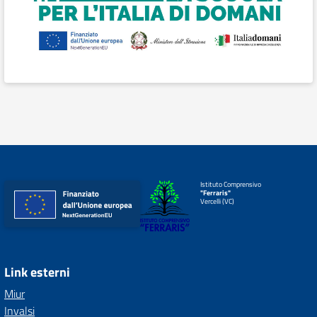
Istituto Comprensivo
"Ferraris"
Vercelli (VC)
Link esterni
Miur
Invalsi