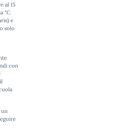
e al 15
a "C.
ris) e
no solo
nte
indi con
i
il
scuola
à un
seguire