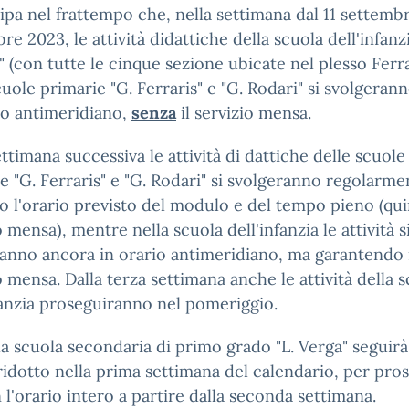
cipa nel frattempo che, nella settimana dal 11 settembr
re 2023, le attività didattiche della scuola dell'infanzi
" (con tutte le cinque sezione ubicate nel plesso Ferra
cuole primarie "G. Ferraris" e "G. Rodari" si svolgeran
io antimeridiano,
senza
il servizio mensa.
ettimana successiva le attività di dattiche delle scuole
e "G. Ferraris" e "G. Rodari" si svolgeranno regolarme
 l'orario previsto del modulo e del tempo pieno (qu
o mensa), mentre nella scuola dell'infanzia le attività s
anno ancora in orario antimeridiano, ma garantendo 
o mensa. Dalla terza settimana anche le attività della 
fanzia proseguiranno nel pomeriggio.
a scuola secondaria di primo grado "L. Verga" seguir
ridotto nella prima settimana del calendario, per pro
 l'orario intero a partire dalla seconda settimana.