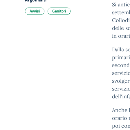
Si anti
Avvisi
Genitori
settemb
Collodi
delle s
in orar
Dalla s
primari
secondo
servizi
svolger
servizi
dell'in
Anche l
orario 
poi con