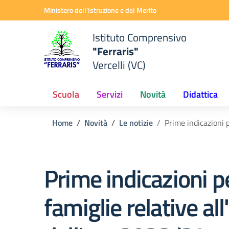
Vai ai contenuti
Vai al menu di navigazione
Vai al footer
Ministero dell'Istruzione e del Merito
Istituto Comprensivo
"Ferraris"
Vercelli (VC)
Scuola
Servizi
Novità
Didattica
Home
Novità
Le notizie
Prime indicazioni p
Prime indicazioni pe
famiglie relative all