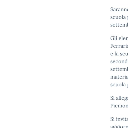
Saranno
scuola 
settem
Gli ele
Ferrari
e la sc
seconda
settemb
materia
scuola 
Si alle
Piemont
Si invi
aggior