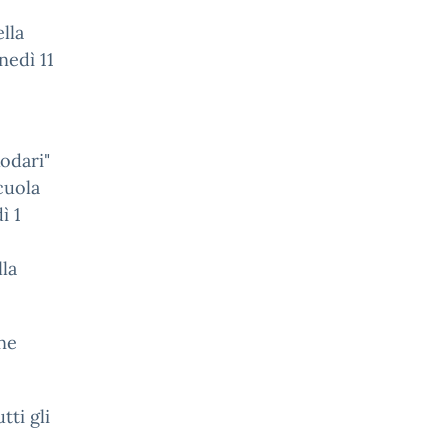
lla
nedì 11
Rodari"
scuola
ì 1
lla
one
tti gli