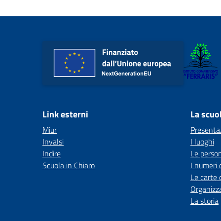
Link esterni
La scuo
Miur
Presenta
Invalsi
I luoghi
Indire
Le perso
Scuola in Chiaro
I numeri 
Le carte 
Organizz
La storia