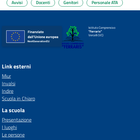
Avvisi
Docenti
Genitori
Personale ATA
Istituto Comprensivo
"Ferraris"
Vercelli (VC)
Link esterni
Miur
Invalsi
Indire
Scuola in Chiaro
La scuola
Presentazione
I luoghi
Le persone