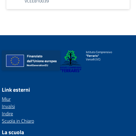
VCEE810039
Istituto Comprensivo
"Ferraris"
Vercelli (VC)
Link esterni
Miur
Invalsi
Indire
Scuola in Chiaro
La scuola