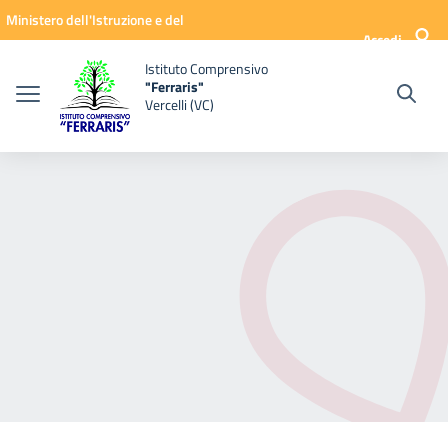
Vai ai contenuti
Vai al menu di navigazione
Vai al footer
Ministero dell'Istruzione e del
Accedi
Merito
Istituto Comprensivo
"Ferraris"
Vercelli (VC)