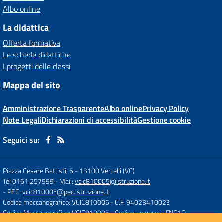
Albo online
La didattica
Offerta formativa
Le schede didattiche
I progetti delle classi
Mappa del sito
Amministrazione Trasparente
Albo online
Privacy Policy
Note Legali
Dichiarazioni di accessibilità
Gestione cookie
Seguici su:
Piazza Cesare Battisti, 6
-
13100 Vercelli (VC)
Tel 0161.257999
- Mail:
vcic810005@istruzione.it
- PEC:
vcic810005@pec.istruzione.it
Codice meccanografico: VCIC810005
- C.F. 94023410023
Codice Meccanografico: VCIC810005
- Codice Univoco: UFNC1O