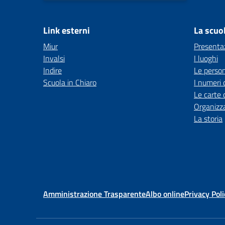
Link esterni
La scuo
Miur
Presenta
Invalsi
I luoghi
Indire
Le perso
Scuola in Chiaro
I numeri 
Le carte 
Organizz
La storia
Amministrazione Trasparente
Albo online
Privacy Poli