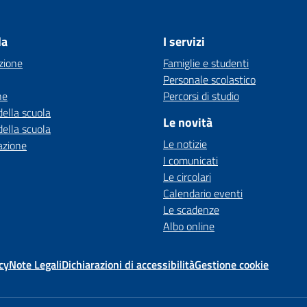
la
I servizi
zione
Famiglie e studenti
Personale scolastico
ne
Percorsi di studio
della scuola
Le novità
della scuola
Le notizie
azione
I comunicati
Le circolari
Calendario eventi
Le scadenze
Albo online
cy
Note Legali
Dichiarazioni di accessibilità
Gestione cookie