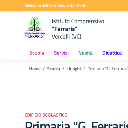
Vai ai contenuti
Vai al menu di navigazione
Vai al footer
Ministero dell'Istruzione e del Merito
Istituto Comprensivo
"Ferraris"
Vercelli (VC)
Scuola
Servizi
Novità
Didattica
Home
Scuola
I luoghi
Primaria "G. Ferraris
EDIFICIO SCOLASTICO
Primaria "G. Ferrari